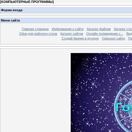
[
КОМПЬЮТЕРНЫЕ ПРОГРАММЫ
]
Форма входа
Меню сайта
Главная страница
Информация о сайте
Каталог файлов
Каталог ста
Обои для рабочего стола
Каталог сайтов
Онлайн телевидение с...
Вид
Создай баннер в ручную
Гороскоп сайта
Па