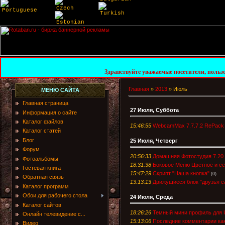
Czech
Portuguese
Turkish
Estonian
Здравствуйте уважаемые посетители, пользователи и гост
Главная
»
2013
»
Июль
МЕНЮ САЙТА
Главная страница
27 Июля, Суббота
Информация о сайте
Каталог файлов
15:46:55
WebcamMax 7.7.7.2 RePack by
Каталог статей
Блог
25 Июля, Четверг
Форум
20:56:33
Домашняя Фотостудия 7.20 P
Фотоальбомы
18:31:38
Боковое Меню Цветное и с
Гостевая книга
15:47:29
Скрипт "Наша кнопка"
(0)
Обратная связь
13:13:13
Движущиеся блок "друзья с
Каталог программ
Обои для рабочего стола
24 Июля, Среда
Каталог сайтов
18:26:26
Темный мини профиль для 
Онлайн телевидение с...
15:13:06
Последние комментарии как
Видео