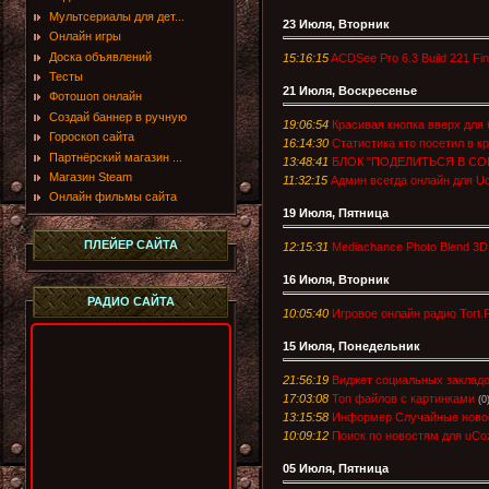
Мультсериалы для дет...
23 Июля, Вторник
Онлайн игры
Доска объявлений
15:16:15
ACDSee Pro 6.3 Build 221 Fi
Тесты
21 Июля, Воскресенье
Фотошоп онлайн
Создай баннер в ручную
19:06:54
Красивая кнопка вверх для б
Гороскоп сайта
16:14:30
Статистика кто посетил в к
Партнёрский магазин ...
13:48:41
БЛОК "ПОДЕЛИТЬСЯ В СО
Магазин Steam
11:32:15
Админ всегда онлайн для U
Онлайн фильмы сайта
19 Июля, Пятница
ПЛЕЙЕР САЙТА
12:15:31
Mediachance Photo Blend 3D 
16 Июля, Вторник
РАДИО САЙТА
10:05:40
Игровое онлайн радио Tort.
15 Июля, Понедельник
21:56:19
Виджет социальных заклад
17:03:08
Топ файлов с картинками
(0
13:15:58
Информер Случайные новос
10:09:12
Поиск по новостям для uCo
05 Июля, Пятница