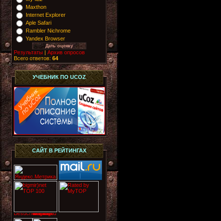
Maxthon
Internet Explorer
Aple Safari
Rambler Nichrome
Yandex Browser
Результаты
|
Архив опросов
Всего ответов:
64
УЧЕБНИК ПО UCOZ
САЙТ В РЕЙТИНГАХ