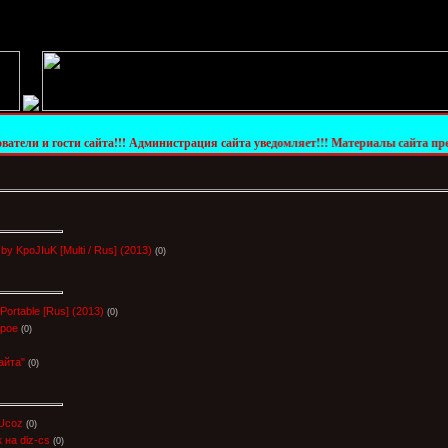
и сайта!!! Администрация сайта уведомляет!!! Материалы сайта предоставлены то
 KpoJIuK [Multi / Rus] (2013)
(0)
ortable [Rus] (2013)
(0)
ерое
(0)
айта"
(0)
Ucoz
(0)
 на diz-cs
(0)