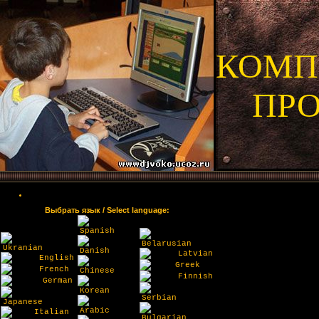
КОМП
ПР
Выбрать язык / Select language:
Spanish
Belarusian
Ukranian
Danish
Latvian
English
Greek
French
Chinese
Finnish
German
Korean
Serbian
Japanese
Arabic
Italian
Bulgarian