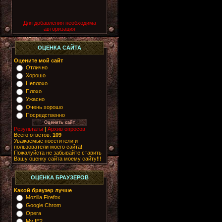
Для добавления необходима
авторизация
ОЦЕНКА САЙТА
Оцените мой сайт
Отлично
Хорошо
Неплохо
Плохо
Ужасно
Очень хорошо
Посредственно
Результаты
|
Архив опросов
Всего ответов:
109
Уважаемые посетители и
пользователи моего сайта!
Пожалуйста не забывайте ставить
Вашу оценку сайта моему сайту!!!
ОЦЕНКА БРАУЗЕРОВ
Какой браузер лучше
Mozilla Firefox
Google Chrom
Opera
My IE2