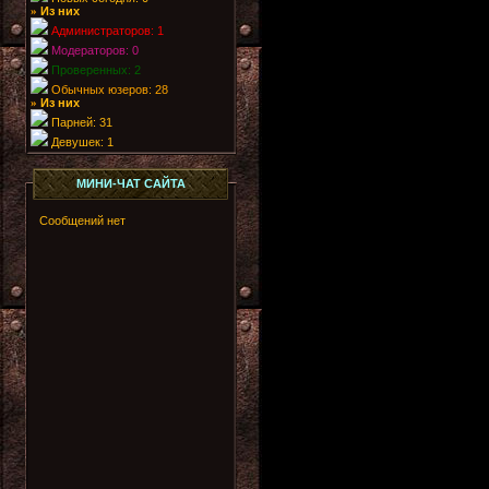
Из них
»
Администраторов: 1
Модераторов: 0
Проверенных: 2
Обычных юзеров: 28
Из них
»
Парней: 31
Девушек: 1
МИНИ-ЧАТ САЙТА