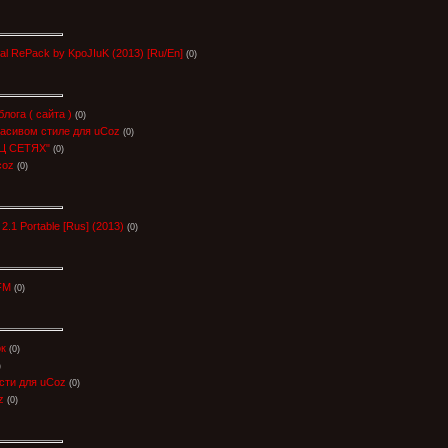
nal RePack by KpoJIuK (2013) [Ru/En]
(0)
лога ( сайта )
(0)
расивом стиле для uCoz
(0)
Ц СЕТЯХ"
(0)
coz
(0)
2.1 Portable [Rus] (2013)
(0)
FM
(0)
ок
(0)
)
ти для uCoz
(0)
z
(0)