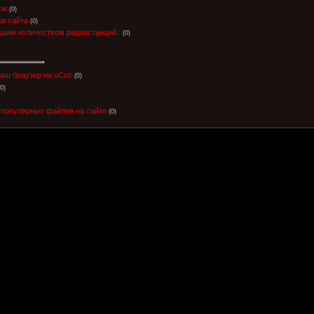
ов
(0)
ки сайта
(0)
шим количеством радиостанций..
(0)
аш браузер на uCoz
(0)
(0)
 популярных файлов на сайте
(0)