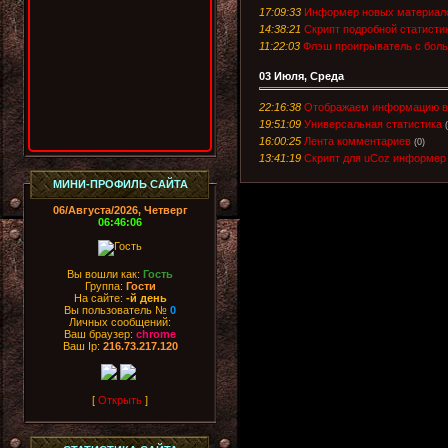
17:09:33
Информер новых материал
14:38:21
Cкрипт подробной статисти
11:22:03
Флэш проигрыватель с боль
03 Июля, Среда
22:16:38
Отображаем информацию в
19:51:09
Универсальная статистика
16:00:25
Лента комментариев
(0)
13:41:19
Скрипт для uCoz информер
МИНИ-ПРОФИЛЬ САЙТА
06/Августа/2026, Четверг
06:46:06
Вы вошли как:
Гость
Группа:
Гости
На сайте:
-й день
Вы пользователь №
0
Личных сообщений:
Ваш браузер:
chrome
Ваш Ip:
216.73.217.120
[
Открыть
]