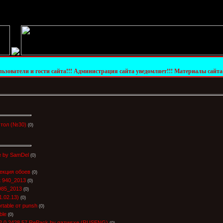
ости сайта!!! Администрация сайта уведомляет!!! Материалы сайта предоставлены
стол (№30)
(0)
le by SamDel
(0)
лекция обоев
(0)
к 940_2013
(0)
985_2013
(0)
1.02.13)
(0)
rtable от punsh
(0)
ble
(0)
12.0.2428.57 RePack by qazwsxe (RUSENG)
(0)