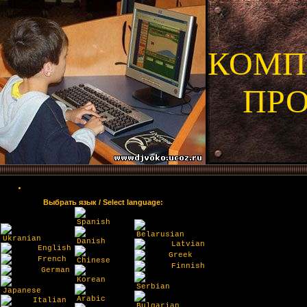
КОМП
ПР
Выбрать язык / Select language:
Spanish
Belarusian
Ukranian
Danish
Latvian
English
Greek
French
Chinese
Finnish
German
Korean
Serbian
Japanese
Arabic
Italian
Bulgarian