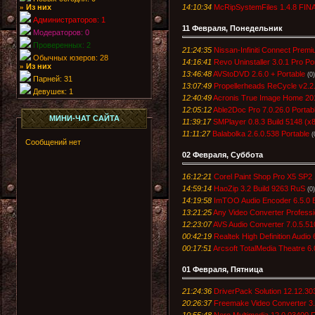
14:10:34
McRipSystemFiles 1.4.8 FIN
Из них
»
Администраторов: 1
11 Февраля, Понедельник
Модераторов: 0
Проверенных: 2
21:24:35
Nissan-Infiniti Connect Premi
Обычных юзеров: 28
14:16:41
Revo Uninstaller 3.0.1 Pro Po
Из них
»
13:46:48
AVStoDVD 2.6.0 + Portable
(0)
Парней: 31
13:07:49
Propellerheads ReCycle v2.2
Девушек: 1
12:40:49
Acronis True Image Home 201
12:05:12
Able2Doc Pro 7.0.26.0 Portab
МИНИ-ЧАТ САЙТА
11:39:17
SMPlayer 0.8.3 Build 5148 (
11:11:27
Balabolka 2.6.0.538 Portable
(
02 Февраля, Суббота
16:12:21
Corel Paint Shop Pro X5 SP2 
14:59:14
HaoZip 3.2 Build 9263 RuS
(0)
14:19:58
ImTOO Audio Encoder 6.5.0 
13:21:25
Any Video Converter Professi
12:23:07
AVS Audio Converter 7.0.5.51
00:42:19
Realtek High Definition Audio
00:17:51
Arcsoft TotalMedia Theatre 6.
01 Февраля, Пятница
21:24:36
DriverPack Solution 12.12.3
20:26:37
Freemake Video Converter 3.
10:55:48
Nero Multimedia 12.0.03400 