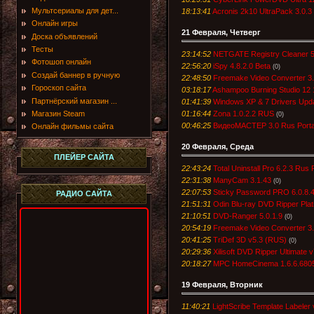
Мультсериалы для дет...
18:13:41
Acronis 2k10 UltraPack 3.0.
Онлайн игры
21 Февраля, Четверг
Доска объявлений
Тесты
23:14:52
NETGATE Registry Cleaner 5
Фотошоп онлайн
22:56:20
iSpy 4.8.2.0 Beta
(0)
Создай баннер в ручную
22:48:50
Freemake Video Converter 3.
Гороскоп сайта
03:18:17
Ashampoo Burning Studio 12 
Партнёрский магазин ...
01:41:39
Windows XP & 7 Drivers Up
Магазин Steam
01:16:44
Zona 1.0.2.2 RUS
(0)
00:46:25
ВидеоМАСТЕР 3.0 Rus Porta
Онлайн фильмы сайта
20 Февраля, Среда
ПЛЕЙЕР САЙТА
22:43:24
Total Uninstall Pro 6.2.3 Rus 
22:31:38
ManyCam 3.1.43
(0)
22:07:53
Sticky Password PRO 6.0.8
РАДИО САЙТА
21:51:31
Odin Blu-ray DVD Ripper Plat
21:10:51
DVD-Ranger 5.0.1.9
(0)
20:54:19
Freemake Video Converter 3.
20:41:25
TriDef 3D v5.3 (RUS)
(0)
20:29:36
Xilisoft DVD Ripper Ultimate 
20:18:27
MPC HomeCinema 1.6.6.6805
19 Февраля, Вторник
11:40:21
LightScribe Template Labeler 