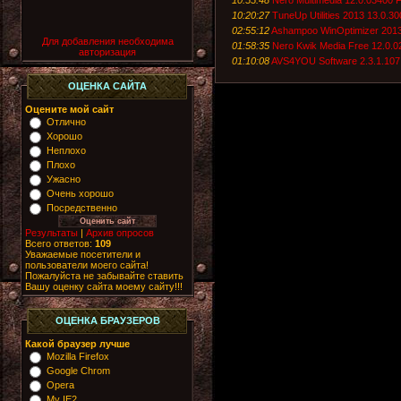
10:20:27
TuneUp Utilities 2013 13.0.30
02:55:12
Ashampoo WinOptimizer 2013 
Для добавления необходима
01:58:35
Nero Kwik Media Free 12.0.0
авторизация
01:10:08
AVS4YOU Software 2.3.1.107
ОЦЕНКА САЙТА
Оцените мой сайт
Отлично
Хорошо
Неплохо
Плохо
Ужасно
Очень хорошо
Посредственно
Результаты
|
Архив опросов
Всего ответов:
109
Уважаемые посетители и
пользователи моего сайта!
Пожалуйста не забывайте ставить
Вашу оценку сайта моему сайту!!!
ОЦЕНКА БРАУЗЕРОВ
Какой браузер лучше
Mozilla Firefox
Google Chrom
Opera
My IE2