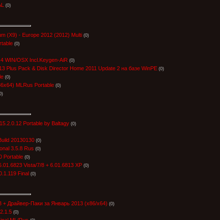
AL
(0)
um (X9) - Europe 2012 (2012) Multi
(0)
rtable
(0)
.4 WIN/OSX Incl.Keygen-AiR
(0)
3 Plus Pack & Disk Director Home 2011 Update 2 на базе WinPE
(0)
le
(0)
x86x64) MLRus Portable
(0)
0)
15.2.0.12 Portable by Baltagy
(0)
Build 20130130
(0)
onal 3.5.8 Rus
(0)
0 Portable
(0)
 6.01.6823 Vista/7/8 + 6.01.6813 XP
(0)
0.1.119 Final
(0)
03 + Драйвер-Паки за Январь 2013 (x86/x64)
(0)
2.1.5
(0)
Final ML/Rus