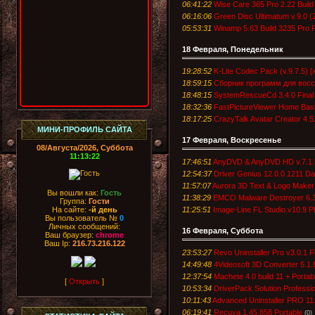
06:41:22
Wise Care 365 Pro 2.22 Build
06:16:06
Green Disc Ultimatum v.9.0
05:53:31
Winamp 5.63 Build 3235 Pro 
18 Февраля, Понедельник
19:28:52
K-Lite Codec Pack (v.9.7.5) 
18:59:15
Сборник программ для восс
18:48:15
SystemRescueCd 3.4.0 Final
18:32:36
FastPictureViewer Home Bas
18:17:25
CrazyTalk Avatar Creator 4.
МИНИ-ПРОФИЛЬ САЙТА
17 Февраля, Воскресенье
08/Августа/2026, Суббота
11:13:22
17:46:51
AnyDVD & AnyDVD HD v.7.1.5
12:54:37
Driver Genius 12.0.0.1211 D
11:57:07
Aurora 3D Text & Logo Maker 
Вы вошли как:
Гость
11:38:29
EMCO Malware Destroyer 6.3
Группа:
Гости
11:25:51
Image-Line FL Studio.v10.
На сайте:
-й день
Вы пользователь №
0
Личных сообщений:
16 Февраля, Суббота
Ваш браузер:
chrome
Ваш Ip:
216.73.216.122
23:53:27
Revo Uninstaller Pro v3.0.1 
14:49:48
4Videosoft 3D Converter 5.1.
12:37:54
Machete 4.0 build 11 + Portab
[
Открыть
]
10:53:34
DriverPack Solution Professi
10:11:43
Advanced Uninstaller PRO 11.
06:19:41
Recuva 1.45.858 Portable
(0)