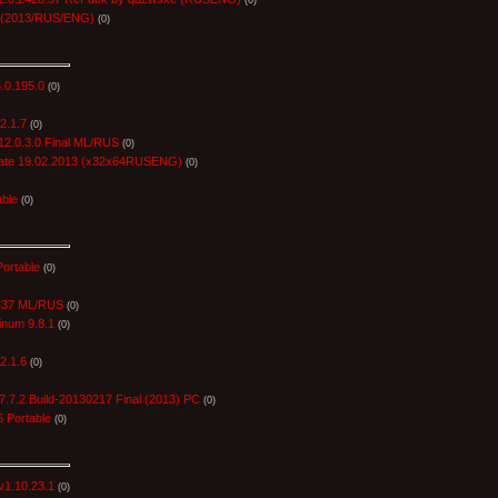
3 (2013/RUS/ENG)
(0)
.0.195.0
(0)
2.1.7
(0)
12.0.3.0 Final ML/RUS
(0)
date 19.02.2013 (x32x64RUSENG)
(0)
ble
(0)
Portable
(0)
.437 ML/RUS
(0)
inum 9.8.1
(0)
2.1.6
(0)
v7.7.2 Build-20130217 Final (2013) PC
(0)
 Portable
(0)
v1.10.23.1
(0)