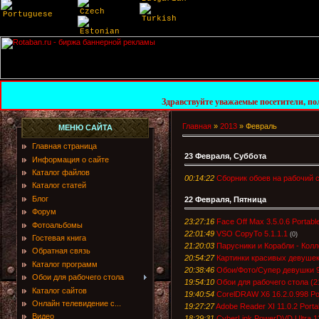
Czech
Portuguese
Turkish
Estonian
Здравствуйте уважаемые посетители, пользователи и г
Главная
»
2013
»
Февраль
МЕНЮ САЙТА
Главная страница
23 Февраля, Суббота
Информация о сайте
Каталог файлов
00:14:22
Сборник обоев на рабочий 
Каталог статей
Блог
22 Февраля, Пятница
Форум
23:27:16
Face Off Max 3.5.0.6 Portab
Фотоальбомы
22:01:49
VSO CopyTo 5.1.1.1
(0)
Гостевая книга
21:20:03
Парусники и Корабли - Кол
Обратная связь
20:54:27
Картинки красивых девуше
Каталог программ
20:38:46
Обои/Фото/Супер девушки 
Обои для рабочего стола
19:54:10
Обои для рабочего стола (2
Каталог сайтов
19:40:54
CorelDRAW X6 16.2.0.998 Po
Онлайн телевидение с...
19:27:27
Adobe Reader XI 11.0.2 Porta
Видео
18:29:31
CyberLink PowerDVD Ultra 