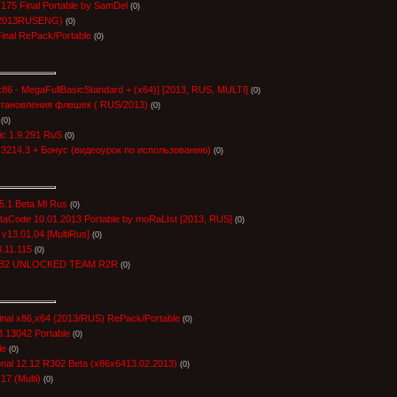
 175 Final Portable by SamDel
(0)
 (2013RUSENG)
(0)
Final RePack/Portable
(0)
[x86 - MegaFullBasicStandard + (x64)] [2013, RUS, MULTI]
(0)
тановления флешек ( RUS/2013)
(0)
(0)
ic 1.9.291 RuS
(0)
5.3214.3 + Бонус (видеоурок по использованию)
(0)
.1 Beta Ml Rus
(0)
ataCode 10.01.2013 Portable by moRaLIst [2013, RUS]
(0)
v13.01.04 [MultiRus]
(0)
.11.115
(0)
9 PB2 UNLOCKED TEAM R2R
(0)
Final x86,x64 (2013/RUS) RePack/Portable
(0)
8.13042 Portable
(0)
le
(0)
onal 12.12 R302 Beta (x86x6413.02.2013)
(0)
17 (Multi)
(0)