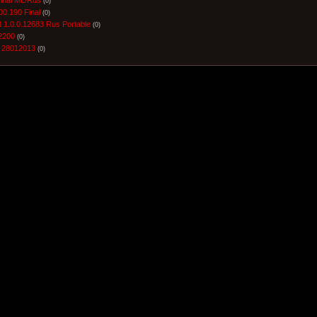
(0)
00.190 Final
(0)
1.0.0.12683 Rus Portable
(0)
2200
(0)
 28012013
(0)