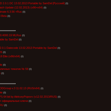
 2.0.1 DC 13.02.2013 Portable by SamDel [Русский]
(0)
sh Update (12.02.2013) (x86+x64)
(0)
timate 6.3.56 +Rus
(0)
 Beta
(0)
.0.4000.19 MLRus
(0)
able by SamDel
(0)
.0.1 Datecode 13.02.2013 Portable by SamDel
(0)
26
(0)
8 Elite (x86/x64)
(0)
le
(0)
личных тематик № 59
(0)
e
(0)
 DDGroup v.3 11.02.13 (RUS/x64)
(0)
ble
(0)
 64 bit by AlekseyPopovv (v12.02.2013/RUS)
(0)
2) + официальные ключи
(0)
_RU
(0)