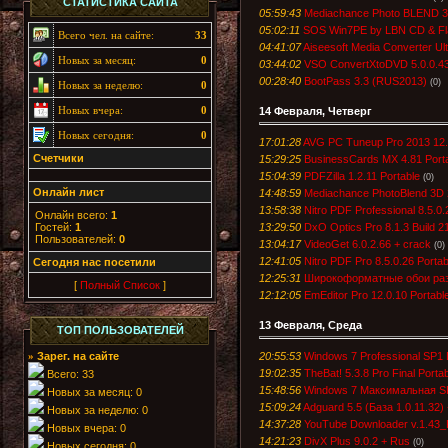
СТАТИСТИКА САЙТА
05:59:43
Mediachance Photo BLEND 3D
05:02:11
SOS Win7PE by LBN CD & Fla
Всего чел. на сайте:
33
04:41:07
Aiseesoft Media Converter Ul
Новых за месяц:
0
03:44:02
VSO ConvertXtoDVD 5.0.0.43
00:28:40
BootPass 3.3 (RUS2013)
(0)
Новых за неделю:
0
Новых вчера:
0
14 Февраля, Четверг
Новых сегодня:
0
17:01:28
AVG PC Tuneup Pro 2013 12
Счетчики
15:29:25
BusinessCards MX 4.81 Port
15:04:39
PDFZilla 1.2.11 Portable
(0)
Онлайн лист
14:48:59
Mediachance PhotoBlend 3D 2
13:58:38
Nitro PDF Professional 8.5.0.
Онлайн всего:
1
13:29:50
DxO Optics Pro 8.1.3 Build 21
Гостей:
1
Пользователей:
0
13:04:17
VideoGet 6.0.2.66 + crack
(0)
12:41:05
Nitro PDF Pro 8.5.0.26 Portab
Cегодня нас посетили
12:25:31
Широкоформатные обои раз
[
Полный Список
]
12:12:05
EmEditor Pro 12.0.10 Portabl
13 Февраля, Среда
ТОП ПОЛЬЗОВАТЕЛЕЙ
20:55:53
Windows 7 Professional SP1
Зарег. на сайте
»
19:02:35
TheBat! 5.3.8 Pro Final Porta
Всего: 33
15:48:56
Windows 7 Максимальная SP1
Новых за месяц: 0
15:09:24
Adguard 5.5 (База 1.0.11.3
Новых за неделю: 0
14:37:28
YouTube Downloader v.1.43
Новых вчера: 0
14:21:23
DivX Plus 9.0.2 + Rus
(0)
Новых сегодня: 0