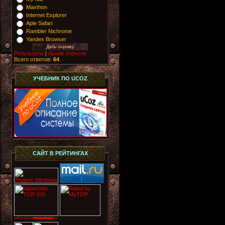
Maxthon
Internet Explorer
Aple Safari
Rambler Nichrome
Yandex Browser
Результаты
|
Архив опросов
Всего ответов:
64
УЧЕБНИК ПО UCOZ
САЙТ В РЕЙТИНГАХ