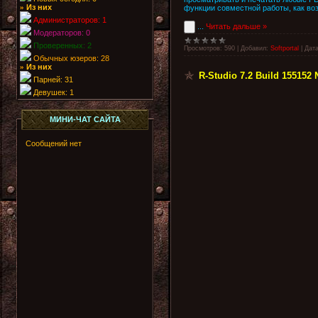
Из них
функции совместной работы, как во
»
Администраторов: 1
...
Читать дальше »
Модераторов: 0
Проверенных: 2
Просмотров:
590
|
Добавил:
Softportal
|
Дата
Обычных юзеров: 28
Из них
»
R-Studio 7.2 Build 155152 
Парней: 31
Девушек: 1
МИНИ-ЧАТ САЙТА