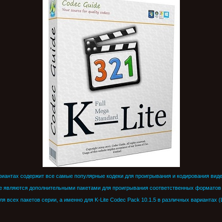
риантах содержит все самые популярные кодеки для проигрывания и кодирования видео
native являются дополнительными пакетами для проигрывания соответственных формато
 всех пакетов серии, а именно для K-Lite Codec Pack 10.1.5 в различных вариантах (Lit