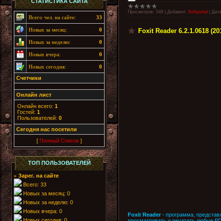
СТАТИСТИКА САЙТА
Просмотров:
549
|
Добавил:
Softportal
|
Дата
Всего чел. на сайте:
33
Новых за месяц:
0
Foxit Reader 6.2.1.0618 (2
Новых за неделю:
0
Новых вчера:
0
Новых сегодня:
0
Счетчики
Онлайн лист
Онлайн всего:
1
Гостей:
1
Пользователей:
0
Cегодня нас посетили
[
Полный Список
]
ТОП ПОЛЬЗОВАТЕЛЕЙ
Зарег. на сайте
»
Всего: 33
Новых за месяц: 0
Новых за неделю: 0
Новых вчера: 0
Foxit Reader
- программа, представ
Новых сегодня: 0
просматривать и печатать любые PD