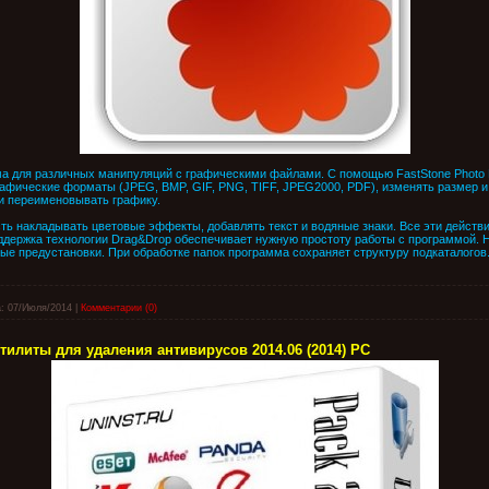
а для различных манипуляций с графическими файлами. С помощью FastStone Photo 
афические форматы (JPEG, BMP, GIF, PNG, TIFF, JPEG2000, PDF), изменять размер и 
и переименовывать графику.
ть накладывать цветовые эффекты, добавлять текст и водяные знаки. Все эти действи
оддержка технологии Drag&Drop обеспечивает нужную простоту работы с программой. 
ые предустановки. При обработке папок программа сохраняет структуру подкаталогов
:
07/Июля/2014
|
Комментарии (0)
 Утилиты для удаления антивирусов 2014.06 (2014) РС