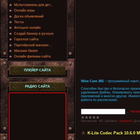
Мультсериалы для дет...
Онлайн игры
Доска объявлений
Тесты
Фотошоп онлайн
Создай баннер в ручную
Гороскоп сайта
Партнёрский магазин ...
Магазин Steam
Онлайн фильмы сайта
ПЛЕЙЕР САЙТА
Wise Care 365
– программный пакет,
РАДИО САЙТА
Способен быстро и безопасно произв
удаленные файлы, блокировать прил
приложений и многое другое. Имеют
работа по расписанию.
...
Читат
Просмотров:
461
|
Добавил:
Softportal
|
Дата
K-Lite Codec Pack 10.6.0 M