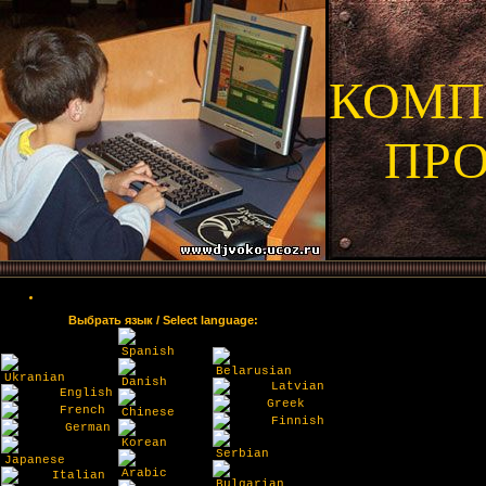
КОМП
ПР
Выбрать язык / Select language:
Spanish
Belarusian
Ukranian
Danish
Latvian
English
Greek
French
Chinese
Finnish
German
Korean
Serbian
Japanese
Arabic
Italian
Bulgarian