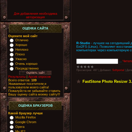
Для добавления необходима
авторизация
ОЦЕНКА САЙТА
Оцените мой сайт
Отлично
R-Studio
- лучшее на сегодняшний 
Хорошо
Ext2FS (Linux). Позволяет восстана
Неплохо
компьютерах через компьютерную с
Плохо
Ужасно
...
Читат
Очень хорошо
Посредственно
Просмотров:
497
|
Добавил:
Softportal
|
Дата
Результаты
|
Архив опросов
Всего ответов:
109
FastStone Photo Resizer 3
Уважаемые посетители и
пользователи моего сайта!
Пожалуйста не забывайте ставить
Вашу оценку сайта моему сайту!!!
ОЦЕНКА БРАУЗЕРОВ
Какой браузер лучше
Mozilla Firefox
Google Chrom
Opera
My IE2