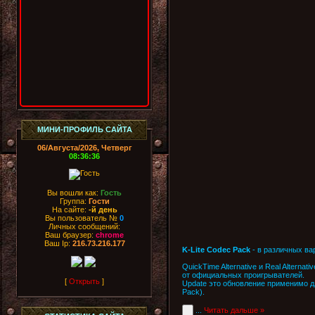
МИНИ-ПРОФИЛЬ САЙТА
06/Августа/2026, Четверг
08:36:36
Вы вошли как:
Гость
Группа:
Гости
На сайте:
-й день
Вы пользователь №
0
Личных сообщений:
Ваш браузер:
chrome
Ваш Ip:
216.73.216.177
K-Lite Codec Pack
- в различных ва
QuickTime Alternative и Real Alter
от официальных проигрывателей.
[
Открыть
]
Update это обновление применимо для
Pack).
...
Читать дальше »