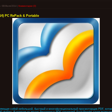
:
08/Июля/2014
|
Комментарии (0)
014) PC RePack & Portable
ляющая собой небольшой, быстрый и многофункциональный просмоторщик PDF, котора
F-файлы. В отличие от других бесплатных PDF читателей, Foxit Reader также включае