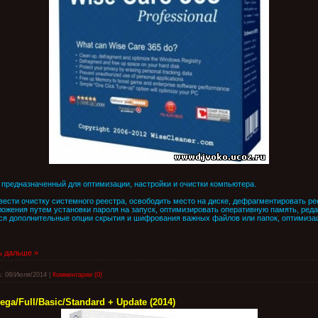
 предназначенный для оптимизации, настройки и очистки компьютера.
ести очистку системного реестра, освободить место на диске, дефрагментировать рее
ожения путем установки пароля на запуск, оптимизировать оперативную память, ред
ся дополнительные опции скрытия и шифрования важных файлов или папок, оптимизац
ь дальше »
:
08/Июля/2014
|
Комментарии (0)
ega/Full/Basic/Standard + Update (2014)