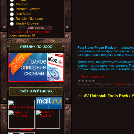
Maxthon
Internet Explorer
Aple Safari
Rambler Nichrome
Yandex Browser
Результаты
|
Архив опросов
Всего ответов:
64
УЧЕБНИК ПО UCOZ
FastStone Photo Resizer
- программ
изображения в распространенные гр
разворачивать под разными углами 
Кроме того, присутствует возможнос
файла, так и в пакетном режиме. П
а также загружать ранее выставленн
...
Читать дальше »
Просмотров:
514
|
Добавил:
Softportal
|
Дата
САЙТ В РЕЙТИНГАХ
AV Uninstall Tools Pack /